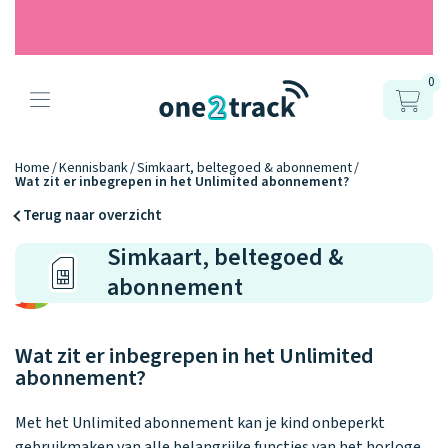
0
Producten
Onze gps
Accessoires
Hoe werkt
Home
Kennisbank
Simkaart, beltegoed & abonnement
Wat zit er inbegrepen in het Unlimited abonnement?
horloges
het?
Horlogebandjes
Terug naar overzicht
Simkaart, beltegoed &
Ontdek hoe
Blogs
Opladers
het werkt
abonnement
Connect
Connect
Connect
9.2
Zo werken het
YOU
NEXT
UP
Over ons
Positie en GPS
Avonturengi
kinderhorloge
en de
Ontdek alle
Wat zit er inbegrepen in het Unlimited
one2track-app
Horloges
accessoires
abonnement?
samen.
Datakosten
Care Togeth
Ons verhaal
vergelijken
Personaliseer
Met het Unlimited abonnement kan je kind onbeperkt
je bandje!
gebruikmaken van alle belangrijke functies van het horloge.