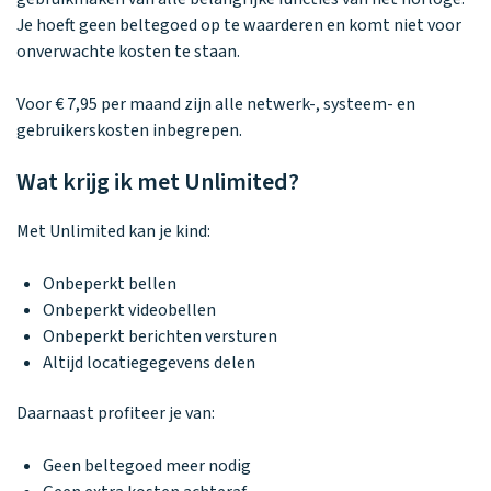
Waarom one2track
App updates
Tweedekans
Kies je eigen
Je hoeft geen beltegoed op te waarderen en komt niet voor
Recensies
horloges
kleur, naam en
onverwachte kosten te staan.
icoon en maak
Handleiding
je horloge
Voor € 7,95 per maand zijn alle netwerk-, systeem- en
helemaal van
Ontdek alle
Werken bij
jou.
gebruikerskosten inbegrepen.
horloges
Wat krijg ik met Unlimited?
Stichting
Met Unlimited kan je kind:
Jarige Job
Onbeperkt bellen
Onbeperkt videobellen
Onbeperkt berichten versturen
Altijd locatiegegevens delen
Daarnaast profiteer je van:
Geen beltegoed meer nodig