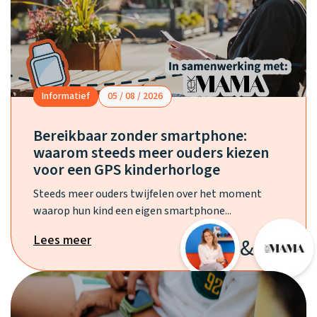
Waarom one2track
App updates
Tweedekans
Kies je eigen
Recensies
horloges
kleur, naam en
icoon en maak
Handleiding
je horloge
helemaal van
Ontdek alle
Werken bij
jou.
horloges
Informatief
05 / 08 / 2026
Bereikbaar zonder smartphone:
Stichting
waarom steeds meer ouders kiezen
Jarige Job
voor een GPS kinderhorloge
Steeds meer ouders twijfelen over het moment
waarop hun kind een eigen smartphone...
Lees meer
&