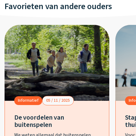
Favorieten van andere ouders
Informatief
05 / 11 / 2025
Inf
De voordelen van
Sta
buitenspelen
thui
We weten allemaal dat buitenspelen
Voor 