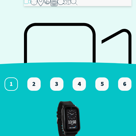
1
2
3
4
5
6
(Video)bellen en chatten
Altijd in contact met elkaar en direct de omgeving
van je kind zien