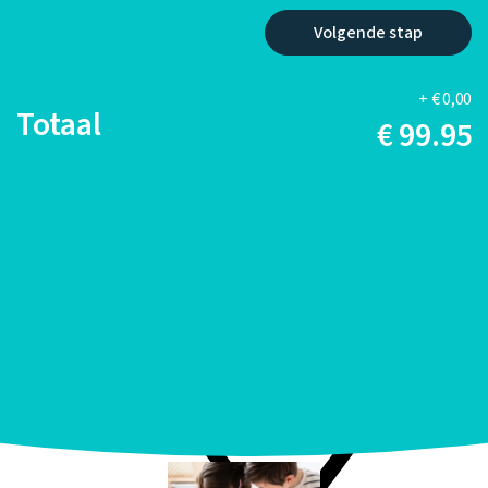
Volgende stap
+ € 0,00
Totaal
€ 99.95
Onze avonturiers!
Ben jij een echte avonturier, deel dan je foto of video met
#one2trackavonturier en zie jezelf hier terug!