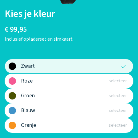
Kies je kleur
€ 99,95
Inclusief opladerset en simkaart
Zwart
Roze
Groen
Blauw
GPS Locatie
Oranje
Bekijk eenvoudig de actuele GPS locatie van je kind
op ieder moment