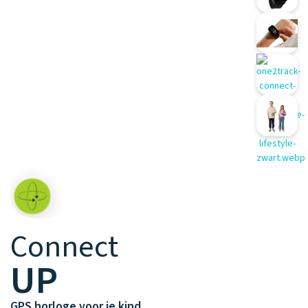
Waarom one2track
App updates
Tweedekans
Kies je eigen
Recensies
horloges
kleur, naam en
icoon en maak
Handleiding
je horloge
helemaal van
Ontdek alle
Werken bij
jou.
horloges
Stichting
Jarige Job
Connect
UP
GPS horloge voor je kind