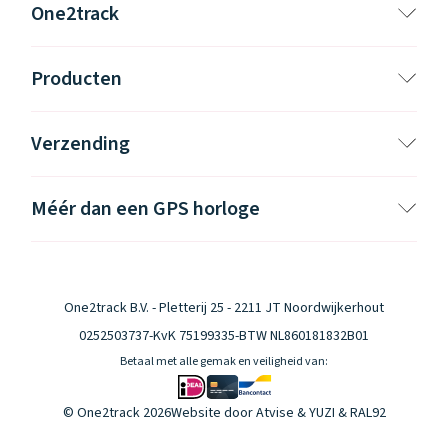
One2track
Producten
Stiltetijden (Schoolmodus)
Verzending
Zet het GPS horloge op stil tijdens de ingestelde
tijden
Méér dan een GPS horloge
One2track B.V. - Pletterij 25 - 2211 JT Noordwijkerhout
0252503737
-
KvK 75199335
-
BTW NL860181832B01
Betaal met alle gemak en veiligheid van:
© One2track 2026
Website door
Atvise
&
YUZI
& RAL92