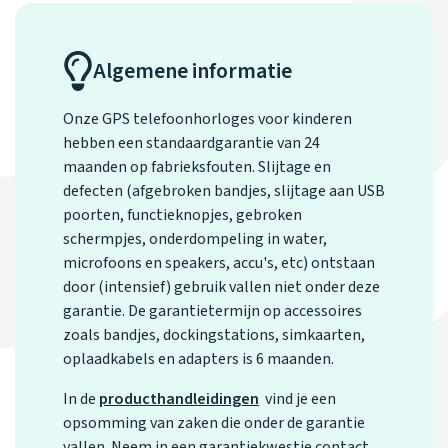
Waarom one2track
App updates
Tweedekans
Kies je eigen
Recensies
horloges
kleur, naam en
icoon en maak
Handleiding
Algemene informatie
je horloge
helemaal van
Ontdek alle
Werken bij
jou.
Onze GPS telefoonhorloges voor kinderen
horloges
hebben een standaardgarantie van 24
maanden op fabrieksfouten. Slijtage en
defecten (afgebroken bandjes, slijtage aan USB
Stichting
poorten, functieknopjes, gebroken
Jarige Job
schermpjes, onderdompeling in water,
microfoons en speakers, accu's, etc) ontstaan
door (intensief) gebruik vallen niet onder deze
garantie. De garantietermijn op accessoires
zoals bandjes, dockingstations, simkaarten,
oplaadkabels en adapters is 6 maanden.
In de
producthandleidingen
vind je een
opsomming van zaken die onder de garantie
vallen. Neem in een garantiekwestie contact