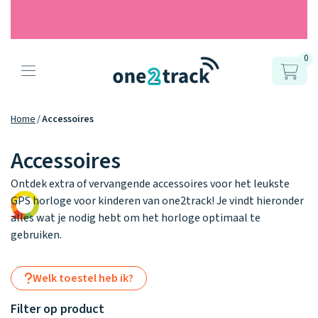
0
Producten
Onze gps
Accessoires
Hoe werkt
Home
Accessoires
horloges
het?
Horlogebandjes
Accessoires
Ontdek hoe
Ontdek extra of vervangende accessoires voor het leukste
Blogs
Opladers
het werkt
GPS horloge voor kinderen van one2track! Je vindt hieronder
Connect
Connect
Connect
9.2
Zo werken het
YOU
NEXT
UP
alles wat je nodig hebt om het horloge optimaal te
Over ons
Positie en GPS
Avonturengi
kinderhorloge
gebruiken.
en de
Ontdek alle
one2track-app
Horloges
accessoires
samen.
Datakosten
Care Togeth
Ons verhaal
Welk toestel heb ik?
vergelijken
Personaliseer
Filter op product
je bandje!