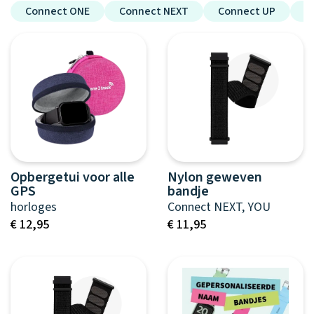
Waarom one2track
App updates
Tweedekans
Connect ONE
Connect NEXT
Connect UP
C
Kies je eigen
Recensies
horloges
kleur, naam en
icoon en maak
Handleiding
je horloge
helemaal van
Ontdek alle
Werken bij
jou.
horloges
Stichting
Jarige Job
Opbergetui voor alle
Nylon geweven
GPS
bandje
horloges
Connect NEXT, YOU
€ 12,95
€ 11,95