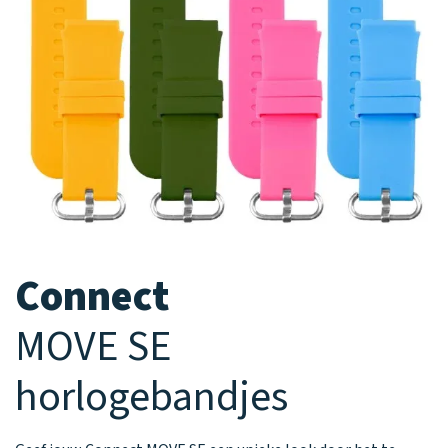
Waarom one2track
App updates
Tweedekans
Kies je eigen
Recensies
horloges
kleur, naam en
icoon en maak
Handleiding
je horloge
helemaal van
Ontdek alle
Werken bij
jou.
horloges
Stichting
Jarige Job
Connect
MOVE SE
horlogebandjes