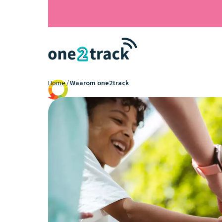
Home
Waarom one2track
9.2