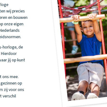
rloge
ten wij precies
eteren en bouwen
op onze eigen
 Nederlands
heidsnormen.
s-horloge, de
. Hierdoor
aar jij op kunt
et ons mee.
 gezinnen op
m zij voor ons
t verschil