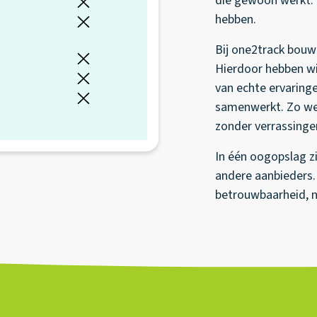
die gewoon werkt. P
hebben.
Bij one2track bouwe
Hierdoor hebben wi
van echte ervaringe
samenwerkt. Zo wer
zonder verrassinge
In één oogopslag z
andere aanbieders. 
betrouwbaarheid, n