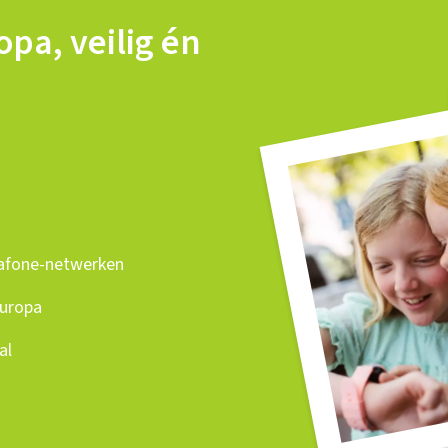
opa, veilig én
dafone-netwerken
Europa
al