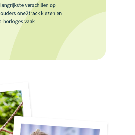
langrijkste verschillen op
 ouders one2track kiezen en
s-horloges vaak