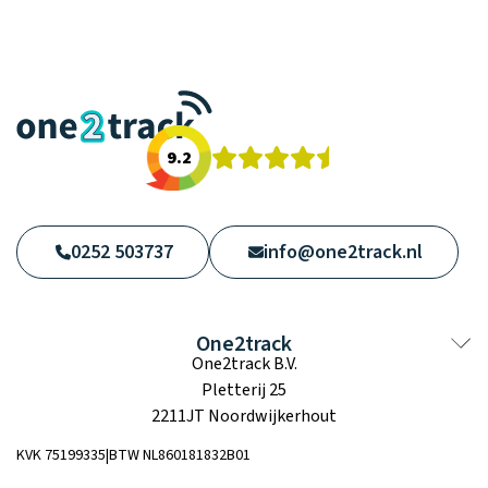
Waarom one2track
App update
horloges
Kies je eigen
Recensies
kleur, naam en
icoon en maak
Handleiding
Ontdek alle
je horloge
horloges
helemaal van
Werken bij
jou.
9.2
Stichting
Jarige Job
0252 503737
info@one2track.nl
One2track
One2track B.V.
Pletterij 25
2211JT Noordwijkerhout
KVK 75199335|BTW NL860181832B01