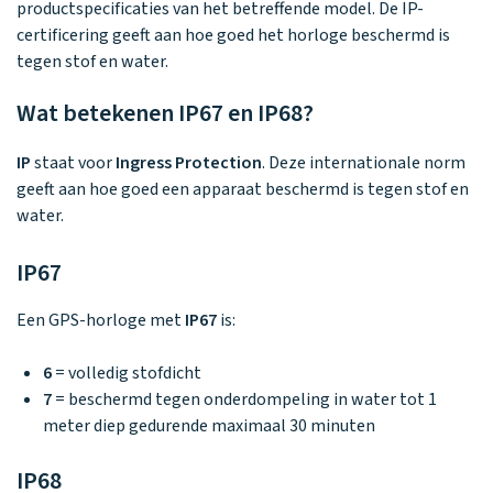
Waarom one2track
App updates
productspecificaties van het betreffende model. De IP-
Tweedekans
Kies je eigen
Recensies
certificering geeft aan hoe goed het horloge beschermd is
horloges
kleur, naam en
tegen stof en water.
icoon en maak
Handleiding
je horloge
helemaal van
Wat betekenen IP67 en IP68?
Ontdek alle
Werken bij
jou.
horloges
IP
staat voor
Ingress Protection
. Deze internationale norm
geeft aan hoe goed een apparaat beschermd is tegen stof en
Stichting
water.
Jarige Job
IP67
Een GPS-horloge met
IP67
is:
6
= volledig stofdicht
7
= beschermd tegen onderdompeling in water tot 1
meter diep gedurende maximaal 30 minuten
IP68