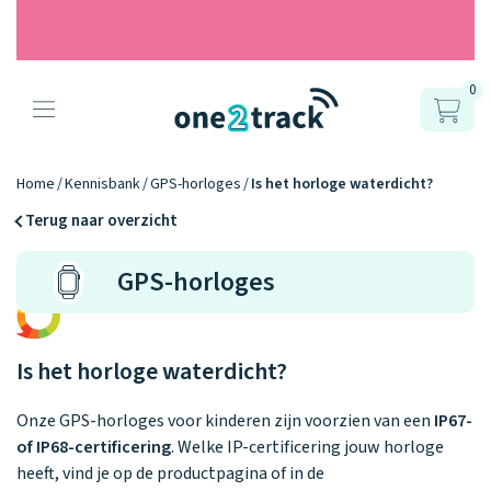
0
Producten
Onze gps
Accessoires
Hoe werkt
Home
Kennisbank
GPS-horloges
Is het horloge waterdicht?
horloges
Terug naar overzicht
het?
Horlogebandjes
GPS-horloges
Ontdek hoe
Blogs
Opladers
het werkt
Connect
Connect
Connect
9.2
Zo werken het
YOU
NEXT
UP
Over ons
Positie en GPS
Avonturengi
kinderhorloge
Is het horloge waterdicht?
en de
Ontdek alle
one2track-app
Horloges
accessoires
samen.
Datakosten
Care Togeth
Onze GPS-horloges voor kinderen zijn voorzien van een
IP67-
Ons verhaal
vergelijken
of IP68-certificering
. Welke IP-certificering jouw horloge
Personaliseer
heeft, vind je op de productpagina of in de
je bandje!