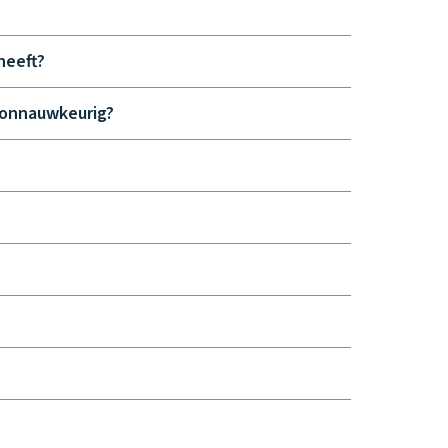
heeft?
e onnauwkeurig?