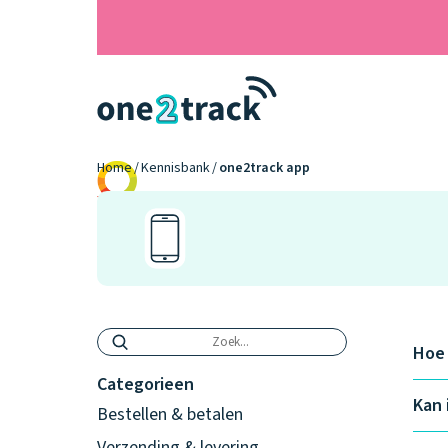
Home
Kennisbank
one2track app
9.2
Hoe 
Categorieen
Kan 
Bestellen & betalen
Verzending & levering