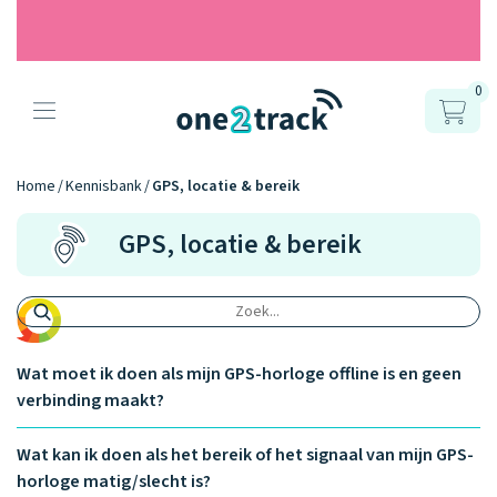
0
Producten
Onze gps
Accessoires
Hoe werkt
Home
Kennisbank
GPS, locatie & bereik
horloges
het?
Horlogebandjes
GPS, locatie & bereik
Ontdek hoe
Blogs
Opladers
het werkt
Connect
Connect
Connect
9.2
Zo werken het
YOU
NEXT
UP
Over ons
Positie en GPS
Avonturengi
kinderhorloge
Wat moet ik doen als mijn GPS-horloge offline is en geen
en de
Ontdek alle
one2track-app
verbinding maakt?
Horloges
accessoires
samen.
Datakosten
Care Togeth
Ons verhaal
vergelijken
Wat kan ik doen als het bereik of het signaal van mijn GPS-
Personaliseer
horloge matig/slecht is?
je bandje!