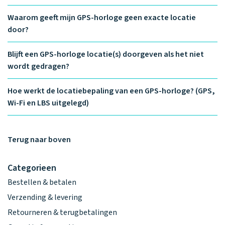
Waarom one2track
App updates
Tweedekans
Kies je eigen
Recensies
horloges
Waarom geeft mijn GPS-horloge geen exacte locatie
kleur, naam en
icoon en maak
door?
Handleiding
je horloge
helemaal van
Ontdek alle
Blijft een GPS-horloge locatie(s) doorgeven als het niet
Werken bij
jou.
horloges
wordt gedragen?
Hoe werkt de locatiebepaling van een GPS-horloge? (GPS,
Stichting
Wi-Fi en LBS uitgelegd)
Jarige Job
Terug naar boven
Categorieen
Bestellen & betalen
Verzending & levering
Retourneren & terugbetalingen