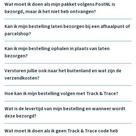
Waarom one2track
App updates
Tweedekans
Wat moet ik doen als mijn pakket volgens PostNL is
Kies je eigen
Recensies
horloges
kleur, naam en
bezorgd, maar ik het niet heb ontvangen?
icoon en maak
Handleiding
je horloge
Kan ik mijn bestelling laten bezorgen bij een afhaalpunt of
helemaal van
Ontdek alle
parcelshop?
Werken bij
jou.
horloges
Kan ik mijn bestelling ophalen in plaats van laten
bezorgen?
Stichting
Jarige Job
Versturen jullie ook naar het buitenland en wat zijn de
verzendkosten?
Hoe kan ik mijn bestelling volgen met Track & Trace?
Wat is de levertijd van mijn bestelling en wanneer wordt
deze bezorgd?
Wat moet ik doen als ik geen Track & Trace code heb