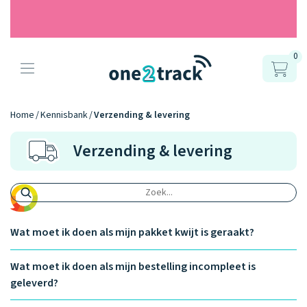
0
Producten
Onze gps
Accessoires
Hoe werkt
Home
Kennisbank
Verzending & levering
horloges
het?
Horlogebandjes
Verzending & levering
Ontdek hoe
Blogs
Opladers
het werkt
Connect
Connect
Connect
9.2
Zo werken het
YOU
NEXT
UP
Over ons
Positie en GPS
Avonturengi
kinderhorloge
Wat moet ik doen als mijn pakket kwijt is geraakt?
en de
Ontdek alle
one2track-app
Horloges
accessoires
samen.
Datakosten
Care Togeth
Ons verhaal
Wat moet ik doen als mijn bestelling incompleet is
vergelijken
geleverd?
Personaliseer
je bandje!