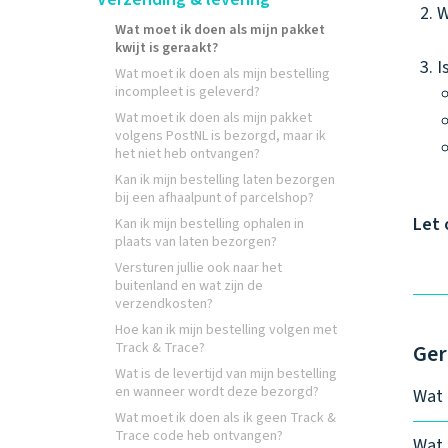
W
Wat moet ik doen als mijn pakket
kwijt is geraakt?
I
Wat moet ik doen als mijn bestelling
incompleet is geleverd?
Wat moet ik doen als mijn pakket
volgens PostNL is bezorgd, maar ik
het niet heb ontvangen?
Kan ik mijn bestelling laten bezorgen
bij een afhaalpunt of parcelshop?
Let 
Kan ik mijn bestelling ophalen in
plaats van laten bezorgen?
Versturen jullie ook naar het
buitenland en wat zijn de
verzendkosten?
Hoe kan ik mijn bestelling volgen met
Track & Trace?
Ger
Wat is de levertijd van mijn bestelling
en wanneer wordt deze bezorgd?
Wat 
Wat moet ik doen als ik geen Track &
Trace code heb ontvangen?
Wat 