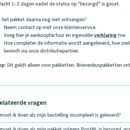
acht 1–2 dagen nadat de status op “bezorgd” is gezet.
s het pakket daarna nog niet ontvangen?
Neem contact op met onze klantenservice.
Voeg hier je aankoopfactuur en ingevulde
verklaring
toe.
Hoe completer de informatie wordt aangeleverd, hoe snell
bevindt via onze distributiepartner.
op
: Dit geldt alleen voor pakketten. Brievenbuspakketten o
elateerde vragen
moet ik doen als mijn bestelling incompleet is geleverd?
moet ik doen als mijn pakket volgens PostNL is bezorgd, ma