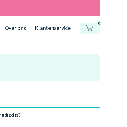
0
Over ons
Klantenservice
hadigd is?