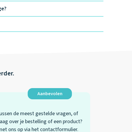
ge?
erder.
Aanbevolen
 tussen de meest gestelde vragen, of
aag over je bestelling of een product?
t ons op via het contactformulier.