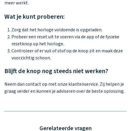
Waarom one2track
App updates
Tweedekans
meer werkt.
Kies je eigen
Recensies
horloges
kleur, naam en
Wat je kunt proberen:
icoon en maak
Handleiding
je horloge
helemaal van
Ontdek alle
Zorg dat het horloge voldoende is opgeladen.
Werken bij
jou.
horloges
Probeer een reset uit te voeren via de app of de fysieke
resetknop op het horloge.
Controleer of er vuil of stof op de knop zit en maak deze
Stichting
voorzichtig schoon.
Jarige Job
Blijft de knop nog steeds niet werken?
Neem dan contact op met onze klantenservice. Zij helpen je
graag verder en kunnen je adviseren over de beste oplossing.
Gerelateerde vragen