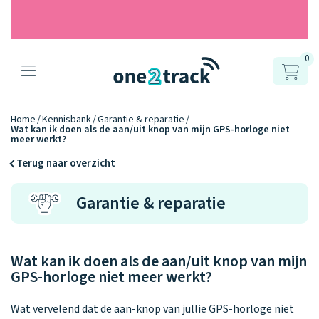
0
Producten
Onze gps
Accessoires
Hoe werkt
Home
Kennisbank
Garantie & reparatie
Wat kan ik doen als de aan/uit knop van mijn GPS-horloge niet
horloges
meer werkt?
het?
Horlogebandjes
Terug naar overzicht
Ontdek hoe
Blogs
Opladers
Garantie & reparatie
het werkt
Connect
Connect
Connect
9.2
Zo werken het
YOU
NEXT
UP
Over ons
Positie en GPS
Avonturengi
kinderhorloge
en de
Ontdek alle
one2track-app
Wat kan ik doen als de aan/uit knop van mijn
Horloges
accessoires
samen.
Datakosten
Care Togeth
GPS-horloge niet meer werkt?
Ons verhaal
vergelijken
Personaliseer
Wat vervelend dat de aan-knop van jullie GPS-horloge niet
je bandje!