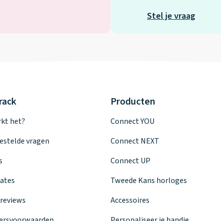
Stel je vraag
rack
Producten
kt het?
Connect YOU
estelde vragen
Connect NEXT
s
Connect UP
ates
Tweede Kans horloges
reviews
Accessoires
ersvoorwaarden
Personaliseer je bandje