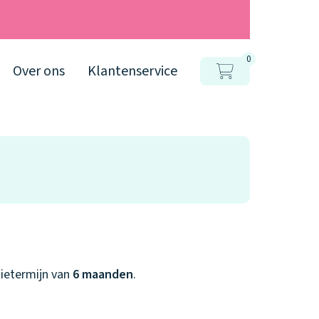
0
Over ons
Klantenservice
tietermijn van
6 maanden
.