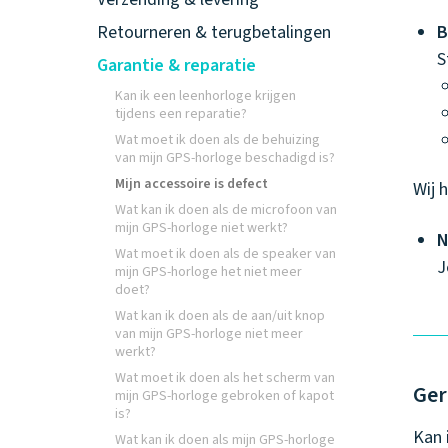
Retourneren & terugbetalingen
B
S
Garantie & reparatie
Kan ik een leenhorloge krijgen
tijdens een reparatie?
Wat moet ik doen als de behuizing
van mijn GPS-horloge beschadigd is?
Mijn accessoire is defect
Wij 
Wat kan ik doen als de microfoon van
mijn GPS-horloge niet werkt?
N
Wat moet ik doen als de speaker van
J
mijn GPS-horloge het niet meer
doet?
Wat kan ik doen als de aan/uit knop
van mijn GPS-horloge niet meer
werkt?
Wat moet ik doen als het scherm van
Ger
mijn GPS-horloge gebroken of kapot
is?
Kan 
Wat kan ik doen als mijn GPS-horloge