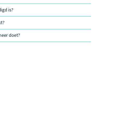
igd is?
kt?
meer doet?