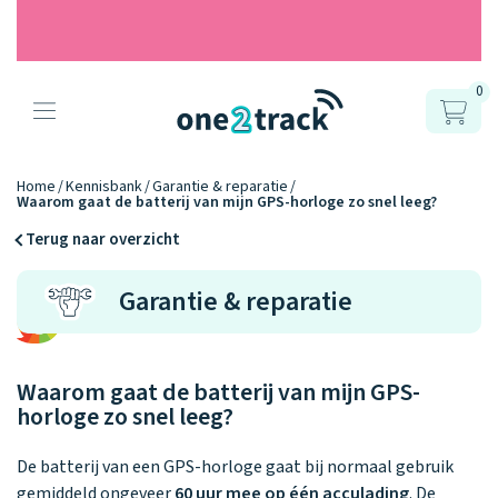
0
Producten
Onze gps
Accessoires
Hoe werkt
Home
Kennisbank
Garantie & reparatie
Waarom gaat de batterij van mijn GPS-horloge zo snel leeg?
horloges
het?
Horlogebandjes
Terug naar overzicht
Ontdek hoe
Blogs
Garantie & reparatie
Opladers
het werkt
Connect
Connect
Connect
9.2
Zo werken het
YOU
NEXT
UP
Over ons
Positie en GPS
Avonturengi
kinderhorloge
en de
Ontdek alle
Waarom gaat de batterij van mijn GPS-
one2track-app
Horloges
accessoires
horloge zo snel leeg?
samen.
Datakosten
Care Togeth
Ons verhaal
vergelijken
De batterij van een GPS-horloge gaat bij normaal gebruik
Personaliseer
gemiddeld ongeveer
60 uur mee op één acculading
. De
je bandje!