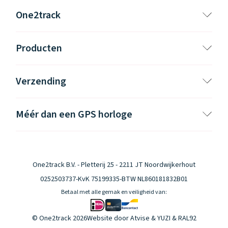
One2track
Producten
Verzending
Méér dan een GPS horloge
One2track B.V. - Pletterij 25 - 2211 JT Noordwijkerhout
0252503737
-
KvK 75199335
-
BTW NL860181832B01
Betaal met alle gemak en veiligheid van:
© One2track 2026
Website door
Atvise
&
YUZI
& RAL92
Klantenservice