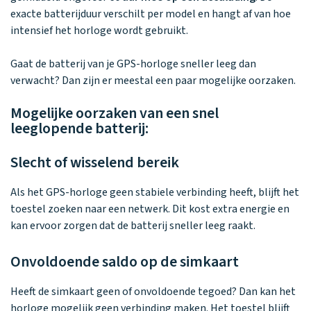
Waarom one2track
App updates
Tweedekans
Kies je eigen
exacte batterijduur verschilt per model en hangt af van hoe
Recensies
horloges
kleur, naam en
intensief het horloge wordt gebruikt.
icoon en maak
Handleiding
je horloge
Gaat de batterij van je GPS-horloge sneller leeg dan
helemaal van
Ontdek alle
Werken bij
verwacht? Dan zijn er meestal een paar mogelijke oorzaken.
jou.
horloges
Mogelijke oorzaken van een snel
leeglopende batterij:
Stichting
Jarige Job
Slecht of wisselend bereik
Als het GPS-horloge geen stabiele verbinding heeft, blijft het
toestel zoeken naar een netwerk. Dit kost extra energie en
kan ervoor zorgen dat de batterij sneller leeg raakt.
Onvoldoende saldo op de simkaart
Heeft de simkaart geen of onvoldoende tegoed? Dan kan het
horloge mogelijk geen verbinding maken. Het toestel blijft