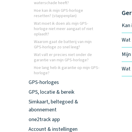
waterschade heeft?
Hoe kan ik mijn GPS-horloge
Ger
resetten? (stappenplan)
Wat moet ik doen als mijn GPS-
Kan 
horloge niet meer aangaat of niet
oplaadt?
Wat 
Waarom gaat de batterij van mijn
GPS-horloge zo snel leeg?
Mijn
Wat valt er precies niet onder de
garantie van mijn GPS-horloge?
Hoe lang heb ik garantie op mijn GPS-
Wat 
horloge?
GPS-horloges
GPS, locatie & bereik
Simkaart, beltegoed &
abonnement
one2track app
Account & instellingen