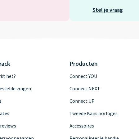
Stel je vraag
rack
Producten
kt het?
Connect YOU
estelde vragen
Connect NEXT
s
Connect UP
ates
Tweede Kans horloges
reviews
Accessoires
ersvoorwaarden
Personaliseer je bandje