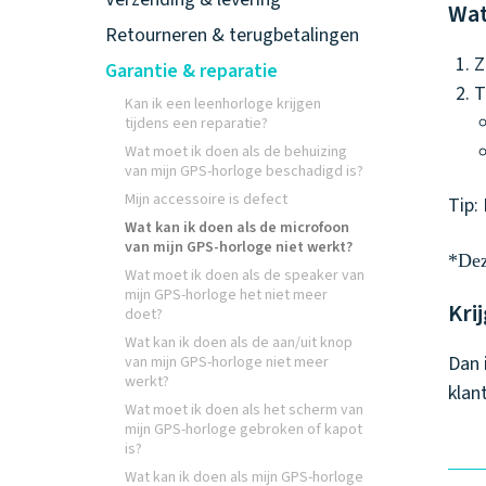
Wat
Retourneren & terugbetalingen
Z
Garantie & reparatie
T
Kan ik een leenhorloge krijgen
tijdens een reparatie?
Wat moet ik doen als de behuizing
van mijn GPS-horloge beschadigd is?
Mijn accessoire is defect
Tip:
Wat kan ik doen als de microfoon
van mijn GPS-horloge niet werkt?
*Dez
Wat moet ik doen als de speaker van
mijn GPS-horloge het niet meer
Kri
doet?
Wat kan ik doen als de aan/uit knop
Dan 
van mijn GPS-horloge niet meer
werkt?
klan
Wat moet ik doen als het scherm van
mijn GPS-horloge gebroken of kapot
is?
Wat kan ik doen als mijn GPS-horloge