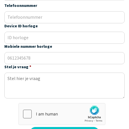
Waarom one2track
App updates
Tweedekans
Kies je eigen
Telefoonnummer
Recensies
horloges
kleur, naam en
icoon en maak
Handleiding
je horloge
Device ID horloge
helemaal van
Ontdek alle
Werken bij
jou.
horloges
Mobiele nummer horloge
Stichting
Jarige Job
Stel je vraag
*