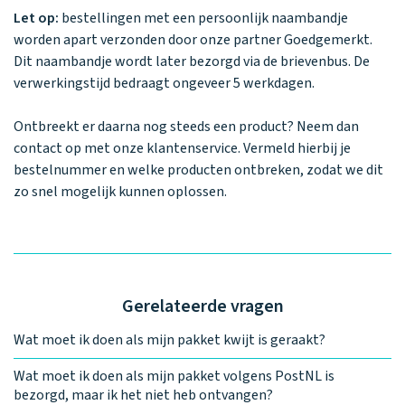
Waarom one2track
App updates
Tweedekans
Kies je eigen
Let op:
bestellingen met een persoonlijk naambandje
Recensies
horloges
kleur, naam en
worden apart verzonden door onze partner Goedgemerkt.
icoon en maak
Handleiding
Dit naambandje wordt later bezorgd via de brievenbus. De
je horloge
verwerkingstijd bedraagt ongeveer 5 werkdagen.
helemaal van
Ontdek alle
Werken bij
jou.
horloges
Ontbreekt er daarna nog steeds een product? Neem dan
contact op met onze klantenservice. Vermeld hierbij je
bestelnummer en welke producten ontbreken, zodat we dit
Stichting
zo snel mogelijk kunnen oplossen.
Jarige Job
Gerelateerde vragen
Wat moet ik doen als mijn pakket kwijt is geraakt?
Wat moet ik doen als mijn pakket volgens PostNL is
bezorgd, maar ik het niet heb ontvangen?