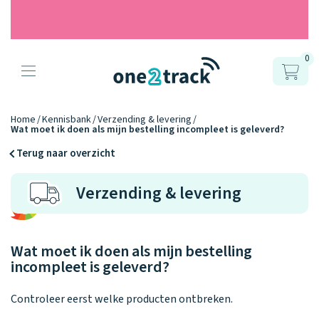
0
Producten
Onze gps
Accessoires
Hoe werkt
Home
Kennisbank
Verzending & levering
Wat moet ik doen als mijn bestelling incompleet is geleverd?
horloges
het?
Horlogebandjes
Terug naar overzicht
Ontdek hoe
Blogs
Verzending & levering
Opladers
het werkt
Connect
Connect
Connect
9.2
Zo werken het
YOU
NEXT
UP
Over ons
Positie en GPS
Avonturengi
kinderhorloge
en de
Ontdek alle
Wat moet ik doen als mijn bestelling
one2track-app
Horloges
accessoires
incompleet is geleverd?
samen.
Datakosten
Care Togeth
Ons verhaal
vergelijken
Controleer eerst welke producten ontbreken.
Personaliseer
je bandje!