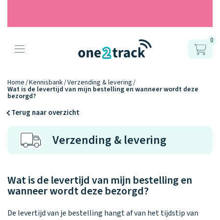
0
Producten
Onze gps
Accessoires
Hoe werkt
Home
Kennisbank
Verzending & levering
Wat is de levertijd van mijn bestelling en wanneer wordt deze
horloges
bezorgd?
het?
Horlogebandjes
Terug naar overzicht
Ontdek hoe
Blogs
Opladers
Verzending & levering
het werkt
Connect
Connect
Connect
9.2
Zo werken het
YOU
NEXT
UP
Over ons
Positie en GPS
Avonturengi
kinderhorloge
en de
Ontdek alle
one2track-app
Wat is de levertijd van mijn bestelling en
Horloges
accessoires
samen.
Datakosten
Care Togeth
wanneer wordt deze bezorgd?
Ons verhaal
vergelijken
Personaliseer
De levertijd van je bestelling hangt af van het tijdstip van
je bandje!