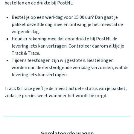
Waarom one2track
App updates
Tweedekans
bestellen en de drukte bij PostNL:
Kies je eigen
Recensies
horloges
kleur, naam en
icoon en maak
Bestel je op een werkdag voor 15:00 uur? Dan gaat je
Handleiding
je horloge
pakket dezelfde dag mee en ontvang je het meestal de
helemaal van
Ontdek alle
volgende dag.
Werken bij
jou.
horloges
Houd er rekening mee dat door drukte bij PostNL de
levering iets kan vertragen. Controleer daarom altijd je
Track & Trace.
Stichting
Tijdens feestdagen zijn wij gesloten. Bestellingen
Jarige Job
worden dan de eerstvolgende werkdag verzonden, wat de
levering iets kan vertragen.
Track & Trace geeft je de meest actuele status van je pakket,
zodat je precies weet wanneer het wordt bezorgd.
Gerelateerde vragen