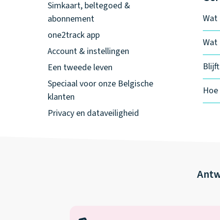
Simkaart, beltegoed &
Wat 
abonnement
one2track app
Wat 
Account & instellingen
Blij
Een tweede leven
Speciaal voor onze Belgische
Hoe 
klanten
Privacy en dataveiligheid
Antw