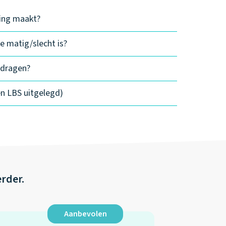
ding maakt?
e matig/slecht is?
edragen?
en LBS uitgelegd)
erder.
Aanbevolen