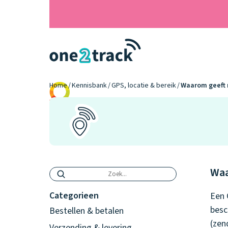
Home
Kennisbank
GPS, locatie & bereik
Waarom geeft 
9.2
Waa
Categorieen
Een 
besc
Bestellen & betalen
(zen
Verzending & levering