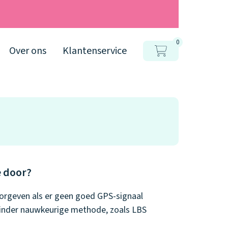
0
Over ons
Klantenservice
e door?
oorgeven als er geen goed GPS-signaal
 minder nauwkeurige methode, zoals LBS