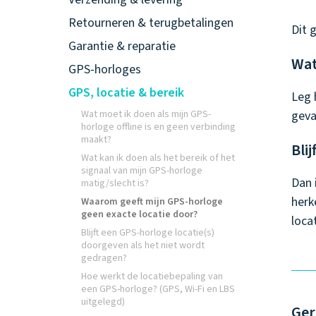
Retourneren & terugbetalingen
Dit 
Garantie & reparatie
Wat
GPS-horloges
GPS, locatie & bereik
Leg 
Wat moet ik doen als mijn GPS-
geva
horloge offline is en geen verbinding
maakt?
Bli
Wat kan ik doen als het bereik of het
signaal van mijn GPS-horloge
Dan 
matig/slecht is?
herk
Waarom geeft mijn GPS-horloge
geen exacte locatie door?
loca
Blijft een GPS-horloge locatie(s)
doorgeven als het niet wordt
gedragen?
Hoe werkt de locatiebepaling van
een GPS-horloge? (GPS, Wi-Fi en LBS
uitgelegd)
Ger