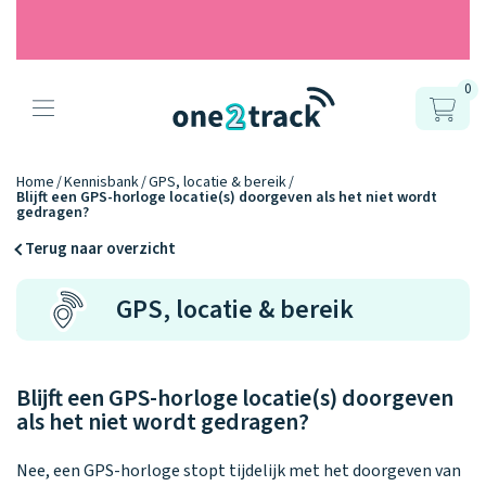
0
Producten
Onze gps
Accessoires
Hoe werkt
Home
Kennisbank
GPS, locatie & bereik
Blijft een GPS-horloge locatie(s) doorgeven als het niet wordt
horloges
gedragen?
het?
Horlogebandjes
Terug naar overzicht
Ontdek hoe
Blogs
Opladers
GPS, locatie & bereik
het werkt
Connect
Connect
Connect
9.2
Zo werken het
YOU
NEXT
UP
Over ons
Positie en GPS
Avonturengi
kinderhorloge
en de
Ontdek alle
one2track-app
Blijft een GPS-horloge locatie(s) doorgeven
Horloges
accessoires
samen.
Datakosten
Care Togeth
als het niet wordt gedragen?
Ons verhaal
vergelijken
Personaliseer
Nee, een GPS-horloge stopt tijdelijk met het doorgeven van
je bandje!