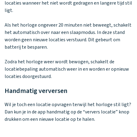
Waarom one2track
App updates
Tweedekans
locaties wanneer het niet wordt gedragen en langere tijd stil
Kies je eigen
Recensies
ligt.
horloges
kleur, naam en
icoon en maak
Handleiding
je horloge
Als het horloge ongeveer 20 minuten niet beweegt, schakelt
helemaal van
Ontdek alle
het automatisch over naar een slaapmodus. In deze stand
Werken bij
jou.
horloges
worden geen nieuwe locaties verstuurd. Dit gebeurt om
batterij te besparen.
Stichting
Zodra het horloge weer wordt bewogen, schakelt de
Jarige Job
locatiebepaling automatisch weer in en worden er opnieuw
locaties doorgestuurd.
Handmatig verversen
Wil je toch een locatie opvragen terwijl het horloge stil ligt?
Dan kun je in de app handmatig op de “ververs locatie” knop
drukken om een nieuwe locatie op te halen.