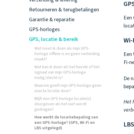
GPS
Retourneren & terugbetalingen
Een 
Garantie & reparatie
loca
GPS-horloges
GPS, locatie & bereik
Wi-
Wat moet ik doen als mijn GPS-
Een 
horloge offline is en geen verbinding
maakt?
Fi-n
Wat kan ik doen als het bereik of het
signaal van mijn GPS-horloge
matig/slecht is?
De n
Waarom geeft mijn GPS-horloge geen
bepa
exacte locatie door?
Blijft een GPS-horloge locatie(s)
Het 
doorgeven als het niet wordt
verb
gedragen?
Hoe werkt de locatiebepaling van
een GPS-horloge? (GPS, Wi-Fi en
LBS
LBS uitgelegd)