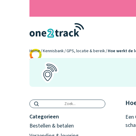
Home
Kennisbank
GPS, locatie & bereik
Hoe werkt de l
9.2
Hoe
Categorieen
Een 
scha
Bestellen & betalen
Verzending & levering