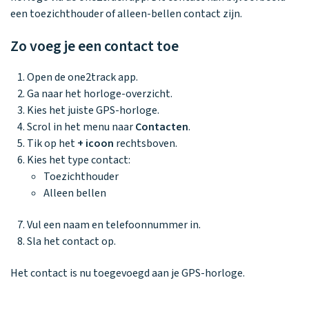
Waarom one2track
App updates
Tweedekans
Kies je eigen
een toezichthouder of alleen-bellen contact zijn.
Recensies
horloges
kleur, naam en
icoon en maak
Zo voeg je een contact toe
Handleiding
je horloge
helemaal van
Ontdek alle
Werken bij
Open de one2track app.
jou.
horloges
Ga naar het horloge-overzicht.
Kies het juiste GPS-horloge.
Scrol in het menu naar
Contacten
.
Stichting
Tik op het
+ icoon
rechtsboven.
Jarige Job
Kies het type contact:
Toezichthouder
Alleen bellen
Vul een naam en telefoonnummer in.
Sla het contact op.
Het contact is nu toegevoegd aan je GPS-horloge.