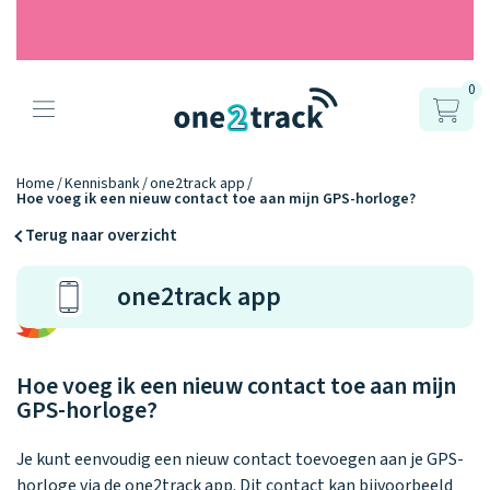
0
Producten
Onze gps
Accessoires
Hoe werkt
Home
Kennisbank
one2track app
Hoe voeg ik een nieuw contact toe aan mijn GPS-horloge?
horloges
het?
Horlogebandjes
Terug naar overzicht
Ontdek hoe
Blogs
one2track app
Opladers
het werkt
Connect
Connect
Connect
9.2
Zo werken het
YOU
NEXT
UP
Over ons
Positie en GPS
Avonturengi
kinderhorloge
en de
Ontdek alle
Hoe voeg ik een nieuw contact toe aan mijn
one2track-app
Horloges
accessoires
GPS-horloge?
samen.
Datakosten
Care Togeth
Ons verhaal
vergelijken
Je kunt eenvoudig een nieuw contact toevoegen aan je GPS-
Personaliseer
horloge via de one2track app. Dit contact kan bijvoorbeeld
je bandje!