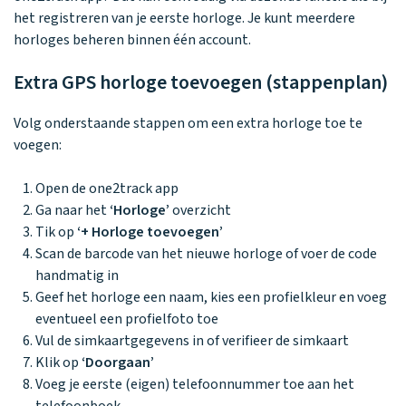
Waarom one2track
App updates
Tweedekans
Kies je eigen
het registreren van je eerste horloge. Je kunt meerdere
Recensies
horloges
kleur, naam en
horloges beheren binnen één account.
icoon en maak
Handleiding
je horloge
Extra GPS horloge toevoegen (stappenplan)
helemaal van
Ontdek alle
Werken bij
jou.
horloges
Volg onderstaande stappen om een extra horloge toe te
voegen:
Stichting
Open de one2track app
Jarige Job
Ga naar het
‘Horloge’
overzicht
Tik op
‘+ Horloge toevoegen’
Scan de barcode van het nieuwe horloge of voer de code
handmatig in
Geef het horloge een naam, kies een profielkleur en voeg
eventueel een profielfoto toe
Vul de simkaartgegevens in of verifieer de simkaart
Klik op
‘Doorgaan’
Voeg je eerste (eigen) telefoonnummer toe aan het