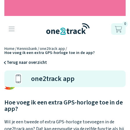
0
Producten
Onze gps
Accessoires
Hoe werkt
Home
Kennisbank
one2track app
Hoe voeg ik een extra GPS-horloge toe in de app?
horloges
het?
Horlogebandjes
Terug naar overzicht
Ontdek hoe
Blogs
one2track app
Opladers
het werkt
Connect
Connect
Connect
9.2
Zo werken het
YOU
NEXT
UP
Over ons
Positie en GPS
Avonturengi
kinderhorloge
en de
Ontdek alle
Hoe voeg ik een extra GPS-horloge toe in de
one2track-app
Horloges
accessoires
app?
samen.
Datakosten
Care Togeth
Ons verhaal
vergelijken
Wil je een tweede of extra GPS-horloge toevoegen in de
Personaliseer
one2track app? Dat kan eenvoudig via dezelfde functie als bij
je bandje!