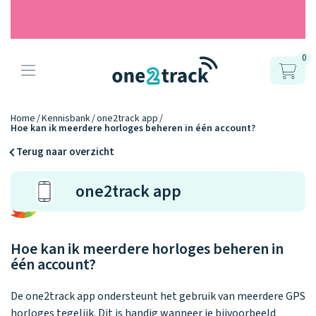
0
Producten
Onze gps
Accessoires
Hoe werkt
Home
Kennisbank
one2track app
Hoe kan ik meerdere horloges beheren in één account?
horloges
het?
Horlogebandjes
Terug naar overzicht
Ontdek hoe
Blogs
one2track app
Opladers
het werkt
Connect
Connect
Connect
9.2
Zo werken het
YOU
NEXT
UP
Over ons
Positie en GPS
Avonturengi
kinderhorloge
en de
Ontdek alle
Hoe kan ik meerdere horloges beheren in
one2track-app
Horloges
accessoires
één account?
samen.
Datakosten
Care Togeth
Ons verhaal
vergelijken
De one2track app ondersteunt het gebruik van meerdere GPS
Personaliseer
horloges tegelijk. Dit is handig wanneer je bijvoorbeeld
je bandje!