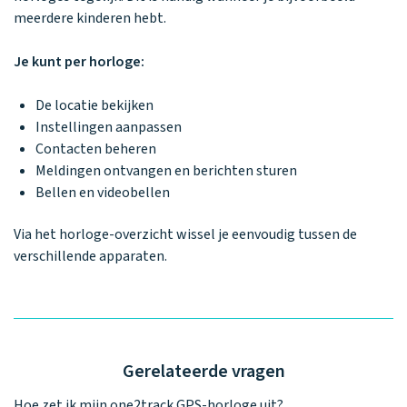
Waarom one2track
App updates
Tweedekans
Kies je eigen
meerdere kinderen hebt.
Recensies
horloges
kleur, naam en
icoon en maak
Handleiding
Je kunt per horloge:
je horloge
helemaal van
Ontdek alle
Werken bij
De locatie bekijken
jou.
horloges
Instellingen aanpassen
Contacten beheren
Meldingen ontvangen en berichten sturen
Stichting
Bellen en videobellen
Jarige Job
Via het horloge-overzicht wissel je eenvoudig tussen de
verschillende apparaten.
Gerelateerde vragen
Hoe zet ik mijn one2track GPS-horloge uit?