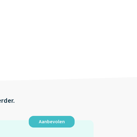
erder.
Aanbevolen