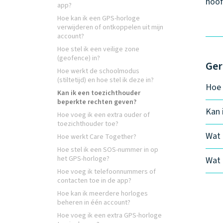
hoof
app?
Hoe kan ik een GPS-horloge
verwijderen of ontkoppelen uit mijn
account?
Hoe stel ik een veilige zone
(geofence) in?
Ger
Hoe werkt de schoolmodus
(stiltetijd) en hoe stel ik deze in?
Hoe 
Kan ik een toezichthouder
beperkte rechten geven?
Kan 
Hoe voeg ik een extra ouder of
toezichthouder toe?
Wat 
Hoe werkt Care Together?
Hoe stel ik een SOS-nummer in op
het GPS-horloge?
Wat 
Hoe voeg ik telefoonnummers of
contacten toe in de app?
Hoe kan ik meerdere horloges
beheren in één account?
Hoe voeg ik een extra GPS-horloge