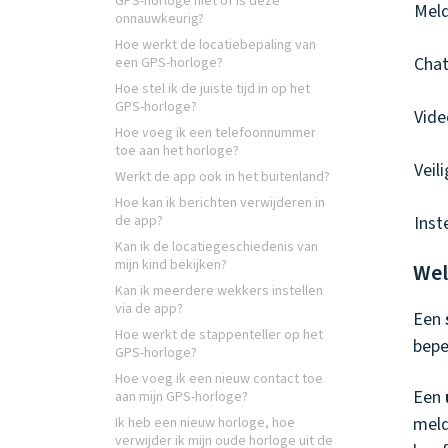
GPS-horloge niet of is deze
Meld
onnauwkeurig?
Hoe werkt de locatiebepaling van
Chat
een GPS-horloge?
Hoe stel ik de juiste tijd in op het
GPS-horloge?
Vide
Hoe voeg ik een telefoonnummer
toe aan het horloge?
Veil
Werkt de app ook in het buitenland?
Hoe kan ik berichten verwijderen in
de app?
Inst
Kan ik de locatiegeschiedenis van
mijn kind bekijken?
Wel
Kan ik meerdere wekkers instellen
via de app?
Een
Hoe werkt de stappenteller op het
bepe
GPS-horloge?
Hoe voeg ik een nieuw contact toe
Een
aan mijn GPS-horloge?
meld
Ik heb een nieuw horloge, hoe
verwijder ik mijn oude horloge uit de