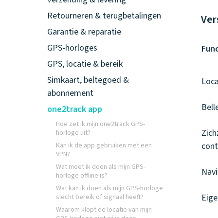
Retourneren & terugbetalingen
Ver
Garantie & reparatie
GPS-horloges
Func
GPS, locatie & bereik
Simkaart, beltegoed &
Loca
abonnement
Bell
one2track app
Hoe zet ik mijn one2track GPS-
Zich
horloge uit?
cont
Kan ik de app gebruiken met een
VPN?
Wat moet ik doen als mijn GPS-
Navi
horloge offline is?
Wat kan ik doen als mijn GPS-horloge
Eige
slecht bereik of signaal heeft?
Waarom klopt de locatie van mijn