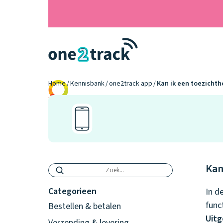
Home
Kennisbank
one2track app
Kan ik een toezicht
9.2
Kan
Categorieen
In d
func
Bestellen & betalen
Uitg
Verzending & levering