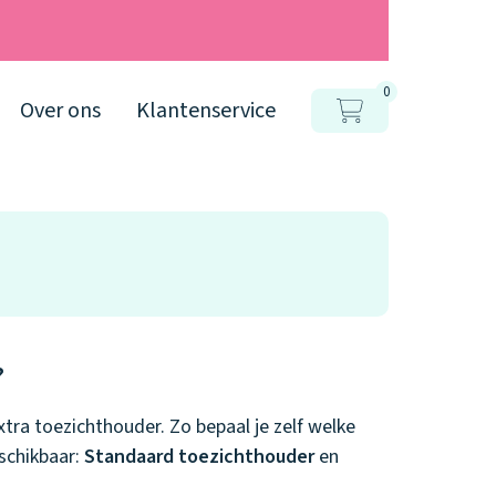
0
Over ons
Klantenservice
?
xtra toezichthouder. Zo bepaal je zelf welke
eschikbaar:
Standaard toezichthouder
en