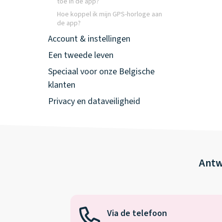
toe in de app?
Hoe koppel ik mijn GPS-horloge aan
de app?
Account & instellingen
Een tweede leven
Speciaal voor onze Belgische
klanten
Privacy en dataveiligheid
Antw
Via de telefoon