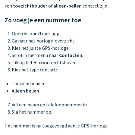
Waarom one2track
App updates
Tweedekans
Kies je eigen
een
toezichthouder
of
alleen-bellen
contact zijn.
Recensies
horloges
kleur, naam en
icoon en maak
Zo voeg je een nummer toe
Handleiding
je horloge
helemaal van
Ontdek alle
Werken bij
Open de one2track app.
jou.
horloges
Ga naar het horloge-overzicht.
Kies het juiste GPS-horloge.
Scrol in het menu naar
Contacten
.
Stichting
Tik op het
+ icoon
rechtsboven.
Jarige Job
Kies het type contact:
Toezichthouder
Alleen bellen
Vul een naam en telefoonnummer in.
Sla het nummer op.
Het nummer is nu toegevoegd aan je GPS-horloge.