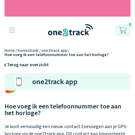
0
Producten
Onze gps
Accessoires
Hoe werkt
Home
Kennisbank
one2track app
Hoe voeg ik een telefoonnummer toe aan het horloge?
horloges
het?
Horlogebandjes
Terug naar overzicht
Ontdek hoe
Blogs
one2track app
Opladers
het werkt
Connect
Connect
Connect
9.2
Zo werken het
YOU
NEXT
UP
Over ons
Positie en GPS
Avonturengi
kinderhorloge
en de
Ontdek alle
Hoe voeg ik een telefoonnummer toe aan
one2track-app
Horloges
accessoires
het horloge?
samen.
Datakosten
Care Togeth
Ons verhaal
vergelijken
Je kunt eenvoudig een nieuw contact toevoegen aan je GPS-
Personaliseer
horloge via de one2track app. Dit contact kan bijvoorbeeld
je bandje!