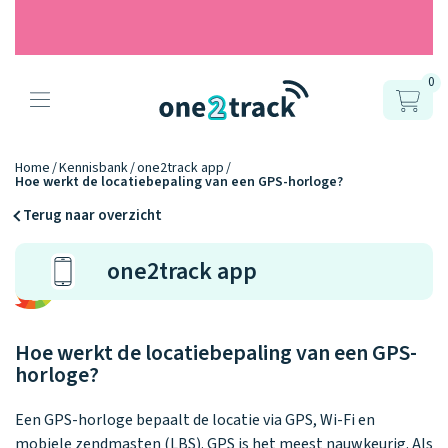
0
Producten
Onze gps
Accessoires
Hoe werkt
Home
Kennisbank
one2track app
Hoe werkt de locatiebepaling van een GPS-horloge?
horloges
het?
Horlogebandjes
Terug naar overzicht
Ontdek hoe
Blogs
one2track app
Opladers
het werkt
Connect
Connect
Connect
9.2
Zo werken het
YOU
NEXT
UP
Over ons
Positie en GPS
Avonturengi
kinderhorloge
en de
Ontdek alle
Hoe werkt de locatiebepaling van een GPS-
one2track-app
Horloges
accessoires
horloge?
samen.
Datakosten
Care Togeth
Ons verhaal
vergelijken
Een GPS-horloge bepaalt de locatie via GPS, Wi-Fi en
Personaliseer
mobiele zendmasten (LBS). GPS is het meest nauwkeurig. Als
je bandje!