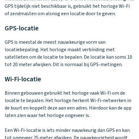
Waarom one2track
App updates
Tweedekans
Kies je eigen
GPS tijdelijk niet beschikbaar is, gebruikt het horloge Wi-Fi
Recensies
horloges
kleur, naam en
of zendmasten om alsnog een locatie door te geven.
icoon en maak
Handleiding
je horloge
GPS-locatie
helemaal van
Ontdek alle
Werken bij
jou.
horloges
GPS is meestal de meest nauwkeurige vorm van
locatiebepaling. Het horloge maakt verbinding met
satellieten om de locatie te bepalen. De locatie kan soms 10
Stichting
tot 20 meter afwijken. Dit is normaal bij GPS-metingen.
Jarige Job
Wi-Fi-locatie
Binnen gebouwen gebruikt het horloge vaak Wi-Fi om de
locatie te bepalen. Het horloge herkent Wi-Fi-netwerken in
de buurt en koppelt deze aan een adres. Hierdoor kan de app
laten zien waar het horloge ongeveer is.
Een Wi-Fi-locatie is iets minder nauwkeurig dan GPS en kan
tot ongeveer 25 meter afwijken. De nauwkeurigheid wordt