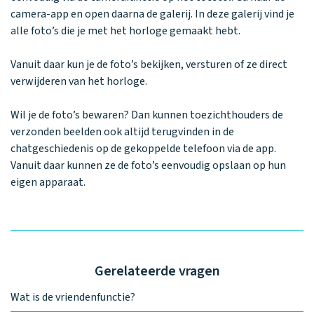
Waarom one2track
App updates
Tweedekans
Kies je eigen
camera-app en open daarna de galerij. In deze galerij vind je
Recensies
horloges
kleur, naam en
alle foto’s die je met het horloge gemaakt hebt.
icoon en maak
Handleiding
je horloge
Vanuit daar kun je de foto’s bekijken, versturen of ze direct
helemaal van
Ontdek alle
Werken bij
verwijderen van het horloge.
jou.
horloges
Wil je de foto’s bewaren? Dan kunnen toezichthouders de
verzonden beelden ook altijd terugvinden in de
Stichting
chatgeschiedenis op de gekoppelde telefoon via de app.
Jarige Job
Vanuit daar kunnen ze de foto’s eenvoudig opslaan op hun
eigen apparaat.
Gerelateerde vragen
Wat is de vriendenfunctie?