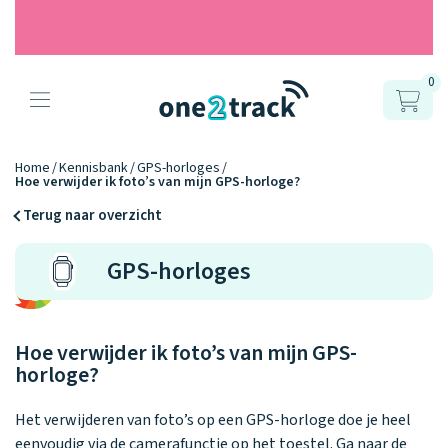
0
Producten
Onze gps
Accessoires
Hoe werkt
Home
Kennisbank
GPS-horloges
Hoe verwijder ik foto’s van mijn GPS-horloge?
horloges
het?
Horlogebandjes
Terug naar overzicht
Ontdek hoe
Blogs
GPS-horloges
Opladers
het werkt
Connect
Connect
Connect
9.2
Zo werken het
YOU
NEXT
UP
Over ons
Positie en GPS
Avonturengi
kinderhorloge
en de
Ontdek alle
Hoe verwijder ik foto’s van mijn GPS-
one2track-app
Horloges
accessoires
horloge?
samen.
Datakosten
Care Togeth
Ons verhaal
vergelijken
Het verwijderen van foto’s op een GPS-horloge doe je heel
Personaliseer
eenvoudig via de camerafunctie op het toestel. Ga naar de
je bandje!