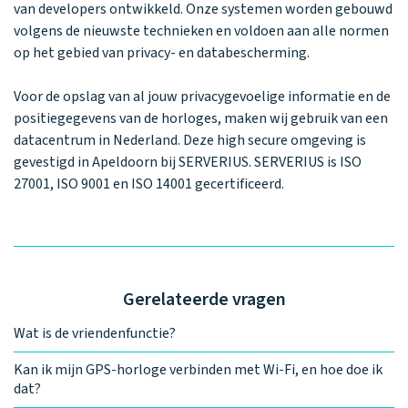
Waarom one2track
App updates
Tweedekans
van developers ontwikkeld. Onze systemen worden gebouwd
Kies je eigen
Recensies
volgens de nieuwste technieken en voldoen aan alle normen
horloges
kleur, naam en
icoon en maak
op het gebied van privacy- en databescherming.
Handleiding
je horloge
helemaal van
Ontdek alle
Voor de opslag van al jouw privacygevoelige informatie en de
Werken bij
jou.
horloges
positiegegevens van de horloges, maken wij gebruik van een
datacentrum in Nederland. Deze high secure omgeving is
gevestigd in Apeldoorn bij SERVERIUS. SERVERIUS is ISO
Stichting
27001, ISO 9001 en ISO 14001 gecertificeerd.
Jarige Job
Gerelateerde vragen
Wat is de vriendenfunctie?
Kan ik mijn GPS-horloge verbinden met Wi-Fi, en hoe doe ik
dat?