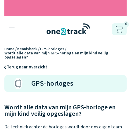
0
Producten
Onze gps
Accessoires
Hoe werkt
Home
Kennisbank
GPS-horloges
Wordt alle data van mijn GPS-horloge en mijn kind veilig
horloges
opgeslagen?
het?
Horlogebandjes
Terug naar overzicht
Ontdek hoe
Blogs
Opladers
GPS-horloges
het werkt
Connect
Connect
Connect
9.2
Zo werken het
YOU
NEXT
UP
Over ons
Positie en GPS
Avonturengi
kinderhorloge
en de
Ontdek alle
one2track-app
Wordt alle data van mijn GPS-horloge en
Horloges
accessoires
samen.
Datakosten
Care Togeth
mijn kind veilig opgeslagen?
Ons verhaal
vergelijken
Personaliseer
De techniek achter de horloges wordt door ons eigen team
je bandje!