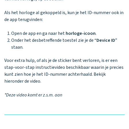
Waarom one2track
App updates
Tweedekans
Kies je eigen
Recensies
horloges
kleur, naam en
Als het horloge al gekoppeld is, kun je het ID-nummer ook in
icoon en maak
Handleiding
de app terugvinden:
je horloge
helemaal van
Ontdek alle
Werken bij
Open de app en ga naar het
horloge-icoon
.
jou.
horloges
Onder het desbetreffende toestel zie je de “
Device ID
”
staan.
Stichting
Voor extra hulp, of als je de sticker bent verloren, is er een
Jarige Job
stap-voor-stap instructievideo beschikbaar waarin je precies
kunt zien hoe je het ID-nummer achterhaald. Bekijk
hieronder de video.
*Deze video komt er z.s.m. aan