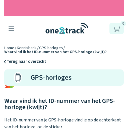
0
Producten
Onze gps
Accessoires
Hoe werkt
Home
Kennisbank
GPS-horloges
Waar vind ik het ID-nummer van het GPS-horloge (kwijt)?
horloges
het?
Horlogebandjes
Terug naar overzicht
Ontdek hoe
Blogs
GPS-horloges
Opladers
het werkt
Connect
Connect
Connect
9.2
Zo werken het
YOU
NEXT
UP
Over ons
Positie en GPS
Avonturengi
kinderhorloge
en de
Ontdek alle
Waar vind ik het ID-nummer van het GPS-
one2track-app
Horloges
accessoires
horloge (kwijt)?
samen.
Datakosten
Care Togeth
Ons verhaal
vergelijken
Het ID-nummer van je GPS-horloge vind je op de achterkant
Personaliseer
van het horloge, op de sticker.
je bandje!