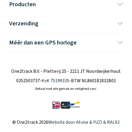
Producten
Verzending
Méér dan een GPS horloge
One2track B.V. - Pletterij 25 - 2211 JT Noordwijkerhout
0252503737
-
KvK 75199335
-
BTW NL860181832B01
Betaal met alle gemak en veiligheid van:
© One2track 2026
Website door
Atvise
&
YUZI
& RAL92
Klantenservice