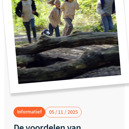
Waarom one2track
App updates
Tweedekans
Kies je eigen
Recensies
horloges
kleur, naam en
icoon en maak
Handleiding
je horloge
helemaal van
Ontdek alle
Werken bij
jou.
horloges
Stichting
Jarige Job
Informatief
05 / 11 / 2025
De voordelen van