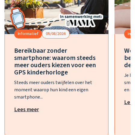
Informatief
05/08/2026
Inf
Bereikbaar zonder
Wel
smartphone: waarom steeds
bes
meer ouders kiezen voor een
de 
GPS kinderhorloge
Je h
Steeds meer ouders twijfelen over het
smar
moment waarop hun kind een eigen
en ee
smartphone...
Lee
Lees meer