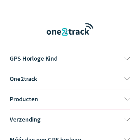
GPS Horloge Kind
One2track
Producten
Verzending
Méér dan een GPS horloge