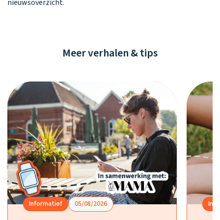
nieuwsoverzicht.
Meer verhalen & tips
Informatief
05/08/2026
Inf