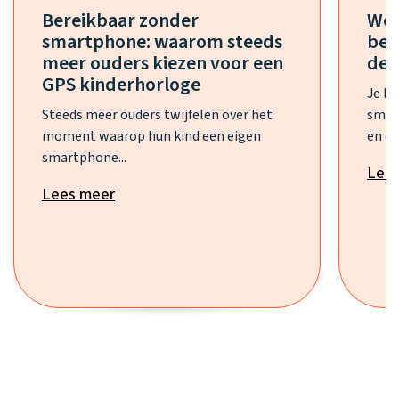
Bereikbaar zonder
Wel
smartphone: waarom steeds
bes
meer ouders kiezen voor een
de 
GPS kinderhorloge
Je h
Steeds meer ouders twijfelen over het
smar
moment waarop hun kind een eigen
en ee
smartphone...
Lee
Lees meer