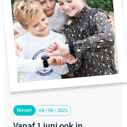
Waarom one2track
App updates
Tweedekans
Kies je eigen
Recensies
horloges
kleur, naam en
icoon en maak
Handleiding
je horloge
helemaal van
Ontdek alle
Werken bij
jou.
horloges
Stichting
Jarige Job
Nieuw!
04 / 06 / 2023
Vanaf 1 juni ook in