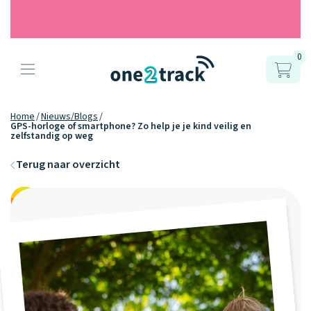
0
Producten
Onze gps
Accessoires
Hoe werkt
Home
Nieuws/Blogs
GPS-horloge of smartphone? Zo help je je kind veilig en
horloges
zelfstandig op weg
het?
Horlogebandjes
Terug naar overzicht
Ontdek hoe
Blogs
Opladers
het werkt
Connect
Connect
Connect
9.2
Zo werken het
YOU
NEXT
UP
Over ons
Positie en GPS
Avonturengi
kinderhorloge
en de
Ontdek alle
one2track-app
Horloges
accessoires
samen.
Datakosten
Care Togeth
Ons verhaal
vergelijken
Personaliseer
je bandje!