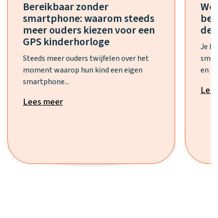
Bereikbaar zonder
Wel
smartphone: waarom steeds
bes
meer ouders kiezen voor een
de 
GPS kinderhorloge
Je h
Steeds meer ouders twijfelen over het
smar
moment waarop hun kind een eigen
en ee
smartphone...
Lee
Lees meer