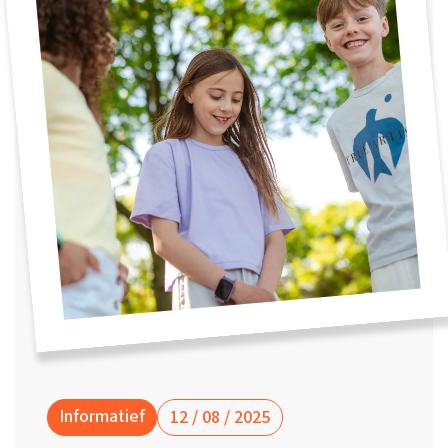
Waarom one2track
App updates
Tweedekans
Kies je eigen
Recensies
horloges
kleur, naam en
icoon en maak
Handleiding
je horloge
helemaal van
Ontdek alle
Werken bij
jou.
horloges
Stichting
Jarige Job
Informatief
12 / 08 / 2025