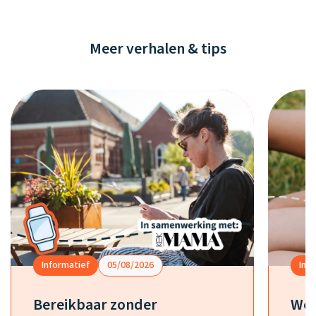
Meer verhalen & tips
Informatief
05/08/2026
Inf
Bereikbaar zonder
Wel