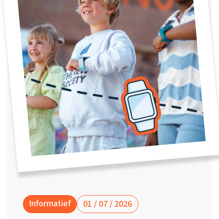
Waarom one2track
App updates
Tweedekans
Kies je eigen
Recensies
horloges
kleur, naam en
icoon en maak
Handleiding
je horloge
helemaal van
Ontdek alle
Werken bij
jou.
horloges
Stichting
Jarige Job
Informatief
01 / 07 / 2026