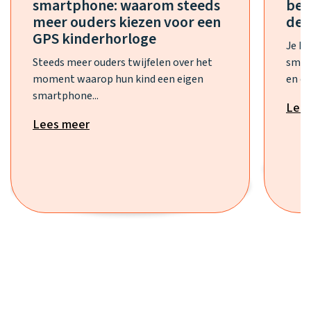
smartphone: waarom steeds
bes
meer ouders kiezen voor een
de 
GPS kinderhorloge
Je h
Steeds meer ouders twijfelen over het
smar
moment waarop hun kind een eigen
en ee
smartphone...
Lee
Lees meer