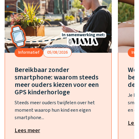
Informatief
05/08/2026
Inf
Bereikbaar zonder
Wel
smartphone: waarom steeds
bes
meer ouders kiezen voor een
de 
GPS kinderhorloge
Je h
Steeds meer ouders twijfelen over het
smar
moment waarop hun kind een eigen
en ee
smartphone...
Lee
Lees meer