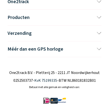
One2track
Producten
Verzending
Méér dan een GPS horloge
One2track B.V. - Pletterij 25 - 2211 JT Noordwijkerhout
0252503737
-
KvK 75199335
-
BTW NL860181832B01
Betaal met alle gemak en veiligheid van: