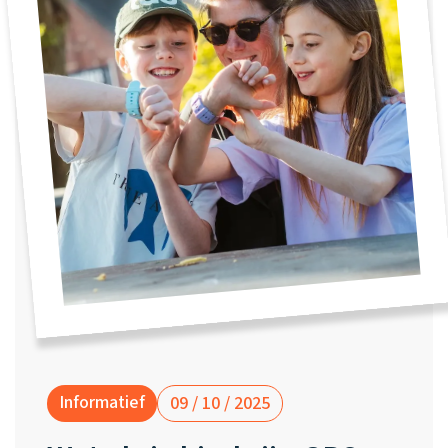
Waarom one2track
App updates
Kies je eigen
Recensies
kleur, naam en
Horloges
icoon en maak
Handleiding
vergelijken
je horloge
helemaal van
Werken bij
jou.
Tweedekans
horloges
Stichting
Jarige Job
Ontdek alle
horloges
Informatief
09 / 10 / 2025