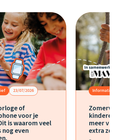
ief
23/07/2026
Informatief
15/07/20
rloge of
Zomervakantie 
hone voor je
kinderen? Zo geef
Dit is waarom veel
meer vrijheid zo
 nog even
extra zorgen
en.