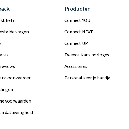
rack
Producten
kt het?
Connect YOU
estelde vragen
Connect NEXT
s
Connect UP
ates
Tweede Kans horloges
reviews
Accessoires
ersvoorwaarden
Personaliseer je bandje
dingen
ne voorwaarden
en dataveiligheid