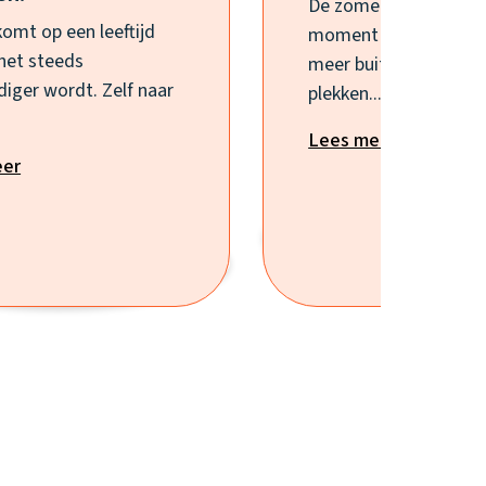
De zomervakantie is 
komt op een leeftijd
moment waarop kind
het steeds
meer buiten zijn, nie
diger wordt. Zelf naar
plekken...
Lees meer
eer