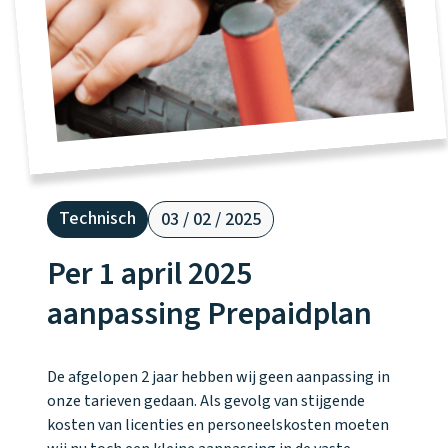
Waarom one2track
App updates
Tweedekans
Kies je eigen
Recensies
horloges
kleur, naam en
icoon en maak
Handleiding
je horloge
helemaal van
Ontdek alle
Werken bij
jou.
horloges
Stichting
Technisch
Jarige Job
03 / 02 / 2025
Per 1 april 2025
aanpassing Prepaidplan
De afgelopen 2 jaar hebben wij geen aanpassing in
onze tarieven gedaan. Als gevolg van stijgende
kosten van licenties en personeelskosten moeten