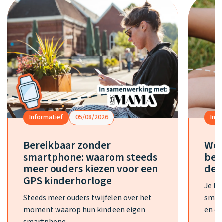
Informatief
05/08/2026
Inf
Bereikbaar zonder
Wel
smartphone: waarom steeds
bes
meer ouders kiezen voor een
de 
GPS kinderhorloge
Je h
Steeds meer ouders twijfelen over het
smar
moment waarop hun kind een eigen
en ee
smartphone...