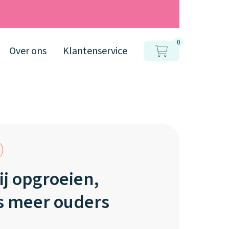
0
Over ons
Klantenservice
j opgroeien,
s meer ouders