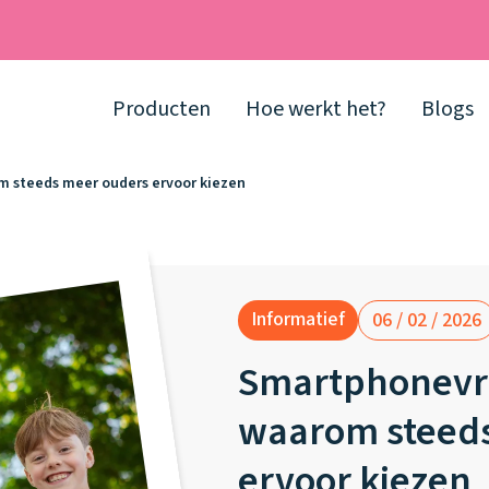
Producten
Hoe werkt het?
Blogs
m steeds meer ouders ervoor kiezen
Informatief
06 / 02 / 2026
Smartphonevri
waarom steed
ervoor kiezen