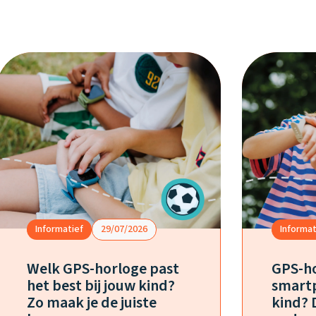
Informatief
29/07/2026
Informat
Welk GPS-horloge past
GPS-ho
het best bij jouw kind?
smartp
Zo maak je de juiste
kind? 