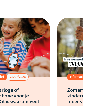
ief
23/07/2026
Informatief
15/07/20
rloge of
Zomervakantie 
hone voor je
kinderen? Zo geef
Dit is waarom veel
meer vrijheid zo