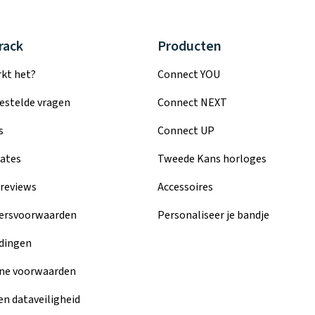
rack
Producten
kt het?
Connect YOU
estelde vragen
Connect NEXT
s
Connect UP
ates
Tweede Kans horloges
reviews
Accessoires
ersvoorwaarden
Personaliseer je bandje
dingen
ne voorwaarden
en dataveiligheid