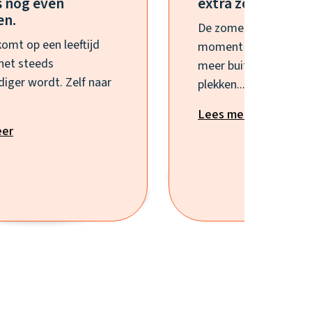
 nog even
extra zorgen
en.
De zomervakantie is 
komt op een leeftijd
moment waarop kind
het steeds
meer buiten zijn, nie
diger wordt. Zelf naar
plekken...
Lees meer
eer