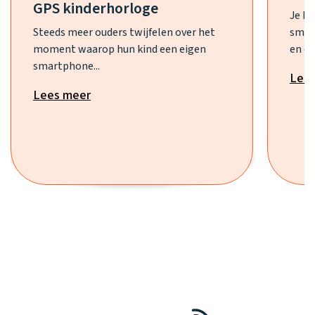
GPS kinderhorloge
Je h
Steeds meer ouders twijfelen over het
smar
moment waarop hun kind een eigen
en ee
smartphone...
Lee
Lees meer