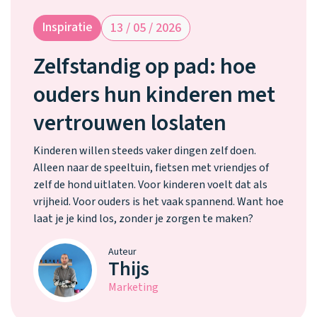
Waarom one2track
App updates
Tweedekans
Kies je eigen
Recensies
horloges
Inspiratie
13 / 05 / 2026
kleur, naam en
icoon en maak
Handleiding
je horloge
Zelfstandig op pad: hoe
helemaal van
Ontdek alle
Werken bij
jou.
ouders hun kinderen met
horloges
vertrouwen loslaten
Stichting
Kinderen willen steeds vaker dingen zelf doen.
Jarige Job
Alleen naar de speeltuin, fietsen met vriendjes of
zelf de hond uitlaten. Voor kinderen voelt dat als
vrijheid. Voor ouders is het vaak spannend. Want hoe
laat je je kind los, zonder je zorgen te maken?
Auteur
Thijs
Marketing