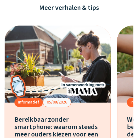
Meer verhalen & tips
Informatief
05/08/2026
Inf
Bereikbaar zonder
Wel
smartphone: waarom steeds
bes
meer ouders kiezen voor een
de 