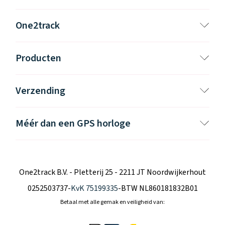
One2track
Producten
Verzending
Méér dan een GPS horloge
One2track B.V. - Pletterij 25 - 2211 JT Noordwijkerhout
0252503737
-
KvK 75199335
-
BTW NL860181832B01
Betaal met alle gemak en veiligheid van: