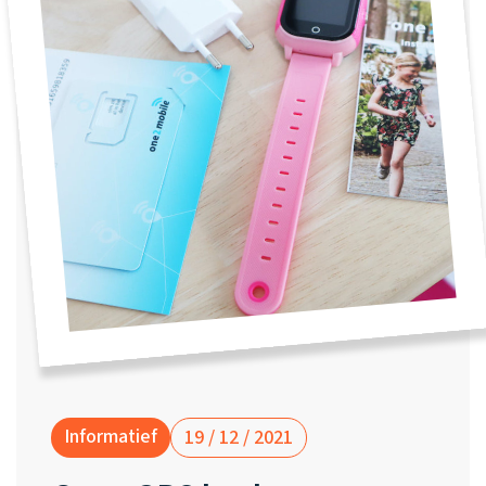
Waarom one2track
App updates
Tweedekans
Kies je eigen
Recensies
horloges
kleur, naam en
icoon en maak
Handleiding
je horloge
helemaal van
Ontdek alle
Werken bij
jou.
horloges
Stichting
Jarige Job
Informatief
19 / 12 / 2021