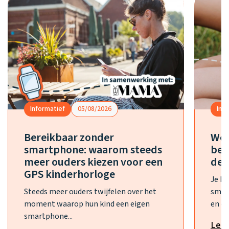
Informatief
05/08/2026
Inf
Bereikbaar zonder
Wel
smartphone: waarom steeds
bes
meer ouders kiezen voor een
de 
GPS kinderhorloge
Je h
Steeds meer ouders twijfelen over het
smar
moment waarop hun kind een eigen
en ee
smartphone...
Lee