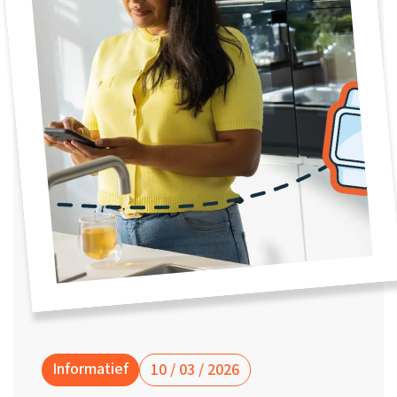
Waarom one2track
App updates
Tweedekans
Kies je eigen
Recensies
horloges
kleur, naam en
icoon en maak
Handleiding
je horloge
helemaal van
Ontdek alle
Werken bij
jou.
horloges
Stichting
Jarige Job
Informatief
10 / 03 / 2026