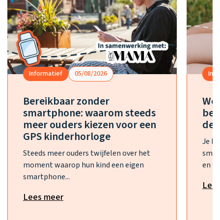
Informatief
05/08/2026
Inf
Bereikbaar zonder
Wel
smartphone: waarom steeds
bes
meer ouders kiezen voor een
de 
GPS kinderhorloge
Je h
Steeds meer ouders twijfelen over het
smar
moment waarop hun kind een eigen
en ee
smartphone...
Lee
Lees meer