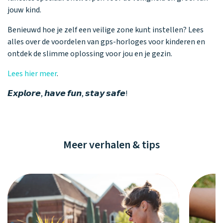
jouw kind.
Benieuwd hoe je zelf een veilige zone kunt instellen? Lees
alles over de voordelen van gps-horloges voor kinderen en
ontdek de slimme oplossing voor jou en je gezin.
Lees hier meer
.
𝙀𝙭𝙥𝙡𝙤𝙧𝙚, 𝙝𝙖𝙫𝙚 𝙛𝙪𝙣, 𝙨𝙩𝙖𝙮 𝙨𝙖𝙛𝙚!
Meer verhalen & tips