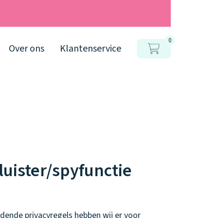
0
Over ons
Klantenservice
luister/spyfunctie
dende privacyregels hebben wij er voor