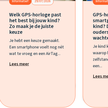
Informatief
29/07/2026
Informat
Welk GPS-horloge past
GPS-ho
het best bij jouw kind?
smartp
Zo maak je de juiste
kind? 
keuze
ouders
wacht
Je hebt een keuze gemaakt.
Je kind 
Een smartphone voelt nog nét
waarop 
wat te vroeg en een AirTag...
zelfstan
Lees meer
een...
Lees m