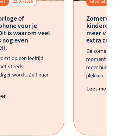
ief
23/07/2026
Informatief
15/07/20
rloge of
Zomervakantie 
hone voor je
kinderen? Zo geef
Dit is waarom veel
meer vrijheid zo
 nog even
extra zorgen
en.
De zomervakantie is 
komt op een leeftijd
moment waarop kind
het steeds
meer buiten zijn, nie
diger wordt. Zelf naar
plekken...
Lees meer
eer