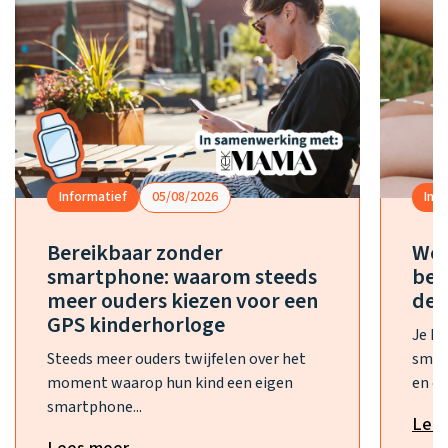
Informatief
05/08/2026
Inf
Bereikbaar zonder
Wel
smartphone: waarom steeds
bes
meer ouders kiezen voor een
de 
GPS kinderhorloge
Je h
Steeds meer ouders twijfelen over het
smar
moment waarop hun kind een eigen
en ee
smartphone...
Lee