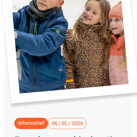
Waarom one2track
App updates
Tweedekans
Kies je eigen
Recensies
horloges
kleur, naam en
icoon en maak
Handleiding
je horloge
helemaal van
Ontdek alle
Werken bij
jou.
horloges
Stichting
Jarige Job
Informatief
06 / 01 / 2024