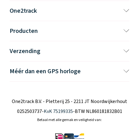
One2track
Producten
Verzending
Méér dan een GPS horloge
One2track B.V. - Pletterij 25 - 2211 JT Noordwijkerhout
0252503737
-
KvK 75199335
-
BTW NL860181832B01
Betaal met alle gemak en veiligheid van: