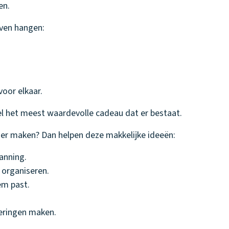
en.
ijven hangen:
oor elkaar.
wel het meest waardevolle cadeau dat er bestaat.
nder maken? Dan helpen deze makkelijke ideeën:
anning.
 organiseren.
hem past.
eringen maken.