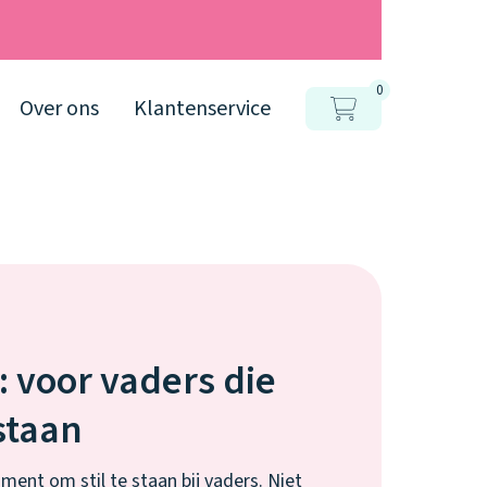
0
Over ons
Klantenservice
 voor vaders die
staan
ent om stil te staan bij vaders. Niet