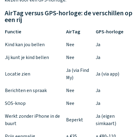
kiezen voor een GPS-horloge.
AirTag versus GPS-horloge: de verschillen op
een rij
Functie
AirTag
GPS-horloge
Kind kan jou bellen
Nee
Ja
Jij kunt je kind bellen
Nee
Ja
Ja (via Find
Locatie zien
Ja (via app)
My)
Berichten en spraak
Nee
Ja
SOS-knop
Nee
Ja
Werkt zonder iPhone in de
Ja (eigen
Beperkt
buurt
simkaart)
Prijs eenmalig
± €35
± €80-110