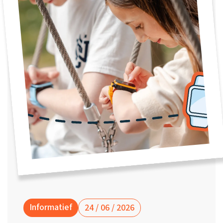
Waarom one2track
App updates
Tweedekans
Kies je eigen
Recensies
horloges
kleur, naam en
icoon en maak
Handleiding
je horloge
helemaal van
Ontdek alle
Werken bij
jou.
horloges
Stichting
Jarige Job
Informatief
24 / 06 / 2026