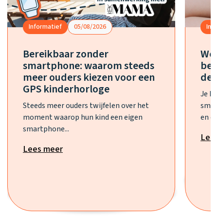
Informatief
05/08/2026
Inf
Bereikbaar zonder
Wel
smartphone: waarom steeds
bes
meer ouders kiezen voor een
de 
GPS kinderhorloge
Je h
Steeds meer ouders twijfelen over het
smar
moment waarop hun kind een eigen
en ee
smartphone...
Lee
Lees meer