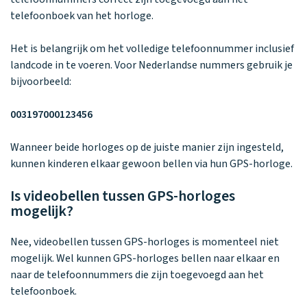
Waarom one2track
App updates
Tweedekans
Kies je eigen
telefoonboek van het horloge.
Recensies
horloges
kleur, naam en
icoon en maak
Handleiding
Het is belangrijk om het volledige telefoonnummer inclusief
je horloge
landcode in te voeren. Voor Nederlandse nummers gebruik je
helemaal van
Ontdek alle
Werken bij
jou.
bijvoorbeeld:
horloges
003197000123456
Stichting
Wanneer beide horloges op de juiste manier zijn ingesteld,
Jarige Job
kunnen kinderen elkaar gewoon bellen via hun GPS-horloge.
Is videobellen tussen GPS-horloges
mogelijk?
Nee, videobellen tussen GPS-horloges is momenteel niet
mogelijk. Wel kunnen GPS-horloges bellen naar elkaar en
naar de telefoonnummers die zijn toegevoegd aan het
telefoonboek.