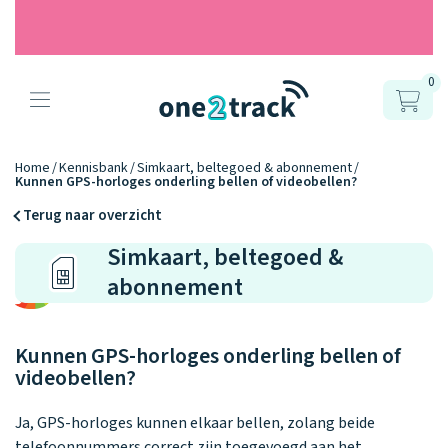
0
Producten
Onze gps
Accessoires
Hoe werkt
Home
Kennisbank
Simkaart, beltegoed & abonnement
Kunnen GPS-horloges onderling bellen of videobellen?
horloges
het?
Horlogebandjes
Terug naar overzicht
Simkaart, beltegoed &
Ontdek hoe
Blogs
Opladers
het werkt
abonnement
Connect
Connect
Connect
9.2
Zo werken het
YOU
NEXT
UP
Over ons
Positie en GPS
Avonturengi
kinderhorloge
en de
Ontdek alle
Kunnen GPS-horloges onderling bellen of
one2track-app
Horloges
accessoires
videobellen?
samen.
Datakosten
Care Togeth
Ons verhaal
vergelijken
Personaliseer
Ja, GPS-horloges kunnen elkaar bellen, zolang beide
je bandje!
telefoonnummers correct zijn toegevoegd aan het