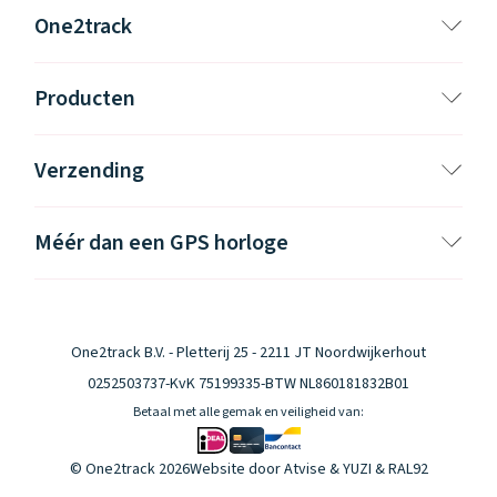
One2track
Producten
Verzending
Méér dan een GPS horloge
One2track B.V. - Pletterij 25 - 2211 JT Noordwijkerhout
0252503737
-
KvK 75199335
-
BTW NL860181832B01
Betaal met alle gemak en veiligheid van:
© One2track 2026
Website door
Atvise
&
YUZI
& RAL92
Klantenservice