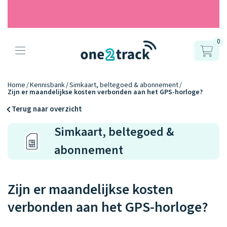
0
Producten
Onze gps
Accessoires
Hoe werkt
Home
Kennisbank
Simkaart, beltegoed & abonnement
Zijn er maandelijkse kosten verbonden aan het GPS-horloge?
horloges
het?
Horlogebandjes
Terug naar overzicht
Ontdek hoe
Simkaart, beltegoed &
Blogs
9.2
Opladers
het werkt
Connect
Connect
Connect
abonnement
Zo werken het
YOU
NEXT
UP
Over ons
Positie en GPS
Avonturengi
kinderhorloge
en de
Ontdek alle
one2track-app
Zijn er maandelijkse kosten
Horloges
accessoires
samen.
Datakosten
Care Togeth
Ons verhaal
vergelijken
verbonden aan het GPS-horloge?
Personaliseer
je bandje!