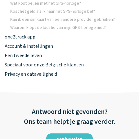
Wat kost bellen met het GPS-horloge?
Kost het geld als ik naar het GPS-horloge bel?
Kan ik een simkaart van een andere provider gebruiken?
Waarom klopt de locatie van mijn GPS-horloge niet?
one2track app
Account & instellingen
Een tweede leven
Speciaal voor onze Belgische klanten
Privacy en dataveiligheid
Antwoord niet gevonden?
Ons team helpt je graag verder.