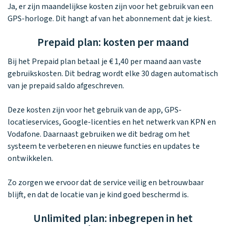
Waarom one2track
App updates
Tweedekans
Ja, er zijn maandelijkse kosten zijn voor het gebruik van een
Kies je eigen
Recensies
horloges
GPS-horloge. Dit hangt af van het abonnement dat je kiest.
kleur, naam en
icoon en maak
Handleiding
je horloge
Prepaid plan: kosten per maand
helemaal van
Ontdek alle
Werken bij
jou.
Bij het Prepaid plan betaal je € 1,40 per maand aan vaste
horloges
gebruikskosten. Dit bedrag wordt elke 30 dagen automatisch
van je prepaid saldo afgeschreven.
Stichting
Deze kosten zijn voor het gebruik van de app, GPS-
Jarige Job
locatieservices, Google-licenties en het netwerk van KPN en
Vodafone. Daarnaast gebruiken we dit bedrag om het
systeem te verbeteren en nieuwe functies en updates te
ontwikkelen.
Zo zorgen we ervoor dat de service veilig en betrouwbaar
blijft, en dat de locatie van je kind goed beschermd is.
Unlimited plan: inbegrepen in het